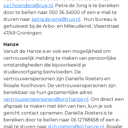
s.e.l.hoenders@rug.nl
. Petra de Jong is te bereiken
door te bellen naar 050 36 34500 of een e-mail te
sturen naar
petra.de.jong@rug.nl
. Hun bureau is
gehuisvest bij de Arbo- en Milieudienst, Visserstraat
47/49 Groningen.
Hanze
Vanuit de Hanze is er ook een mogelijkheid om
vertrouwelijk melding te maken van persoonlijke
omstandigheden die bijvoorbeeld je
studievoortgang beïnvloeden. De
vertrouwenspersonen zijn Daniëlle Roeters en
Rosalie Koolhoven. De vertrouwenspersonen zijn
bereikbaar op hun gezamenlijke adres:
vertrouwenspersonen@org.hanze.nl
. Om direct een
afspraak te maken met één van hen, kun je ook
gericht contact opnemen. Daniëlle Roeters is te
bereiken door te bellen naar 06 12768658 of een e-
mail te sturen naar
d.i.h.roeters@pl.hanze.nl
. Rosalie