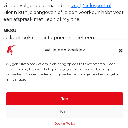
via het volgende e-mailadres:
vcp@aclosport.nl
.
Hierin kun je aangeven of je een voorkeur hebt voor
een afspraak met Leon of Myrthe.
NSSU
Je kunt ook contact opnemen met een
vertrouwenscontactpersoon van de Nederlandse
Wil je een koekje?
Studenten Schaats Unie. De
vertrouwenscontactpersonen zijn Camille de Keijser
Wij gebruiken cookies om je ervaring op de site te verbeteren. Door
en Rianne Olijerhoek. Je kunt contact opnemen
toestemming te geven help je ons gegevens zoals je surfgedrag te
door een mail te sturen naar
verwerken. Zonder toestemming werken sommige functies mogelijk
vcp.nssu.camille@gmail.com
of
minder goed.
vcp.nssu.rianne@gmail.com
.
Jaa
© 2026 G.S.S.V. Tjas
Nee
Cookie Policy